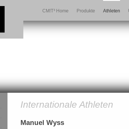
CM!T³ Home
Produkte
Athleten
Internationale Athleten
Manuel Wyss