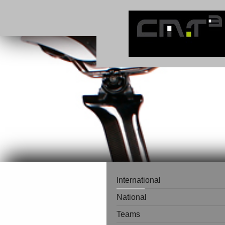
International
National
Teams