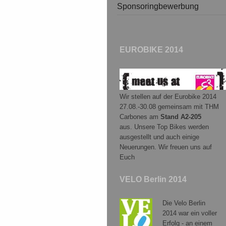
Sponsoringbewerbung
EUROBIKE 2014
Wir stellen auf der Eurobike 2014
27.08.-30.08 gemeinsam mit THM
Carbones am
Stand A2-205
aus. Unsere Top Bikes werden
ausgestellt und auch einige
Neuerungen. Wir freuen uns auf
Euch
VELO Berlin 2014
Die Velo Berlin
2014 war ein voller
Erfolg - an einem