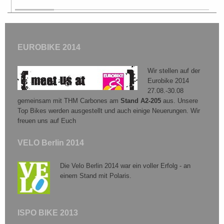
EUROBIKE 2014
Wir stellen auf der
Eurobike 2014
27.08.-30.08
gemeinsam mit THM Carbones am
Stand A2-205
aus. Unsere
Top Bikes werden ausgestellt und auch einige Neuerungen. Wir
freuen uns auf Euch
VELO Berlin 2014
Die Velo Berlin 2014 war ein voller Erfolg - an
einem Stand mit Polaris.
ISPO BIKE 2013