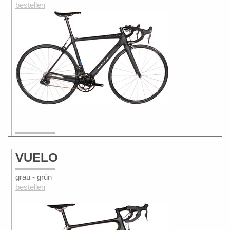
bestellen
VUELO
grau - grün
bestellen