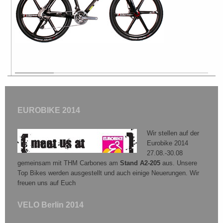
EUROBIKE 2014
Wir stellen auf der
Eurobike 2014
27.08.-30.08
gemeinsam mit THM Carbones am
Stand A2-205
aus. Unsere
Top Bikes werden ausgestellt und auch einige Neuerungen. Wir
freuen uns auf Euch
VELO Berlin 2014