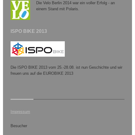
Die Velo Berlin 2014 war ein voller Erfolg - an
einem Stand mit Polaris.
ISPO BIKE 2013
Die ISPO BIKE 2013 vom 25.-28.08. ist nun Geschichte und wir
freuen uns auf die EUROBIKE 2013
Impressum
Besucher