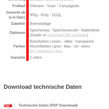
Freilauf
Shimano - Sram - Campagnolo
Gewicht ab
502g - 610g - 1112g
(v-h-Satz)
Zubehör
Bremsbeläge
Speichentyp - Speichenanzahl - Nabenfarbe
Optionen
(Details im
Download IDB-Laufräder
)
Basisfarben | weiss - silber - transparent
Farben
Akzentfarben | grün - blau - rot - weiss
IDC individual colour
Garantie
2 Jahre
Download technische Daten
Technische Daten (PDF Download)